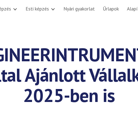
épzés
Esti képzés
Nyári gyakorlat
Űrlapok
Alap
ip to main content
Skip to navigat
GINEERINTRUMENT
al Ajánlott Vállal
2025-ben is