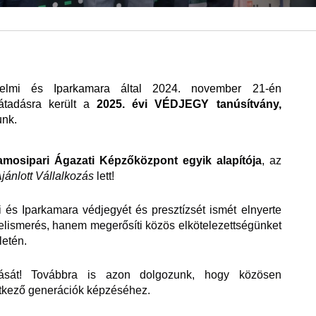
elmi és Iparkamara által 2024. november 21-én
átadásra került a
2025. évi VÉDJEGY tanúsítvány,
unk.
lamosipari Ágazati Képzőközpont egyik alapítója
, az
jánlott Vállalkozás
lett!
s Iparkamara védjegyét és presztízsét ismét elnyerte
elismerés, hanem megerősíti közös elkötelezettségünket
letén.
ását! Továbbra is azon dolgozunk, hogy közösen
etkező generációk képzéséhez.