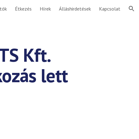
ítók
Étkezés
Hírek
Álláshirdetések
Kapcsolat
ion
S Kft.
kozás lett