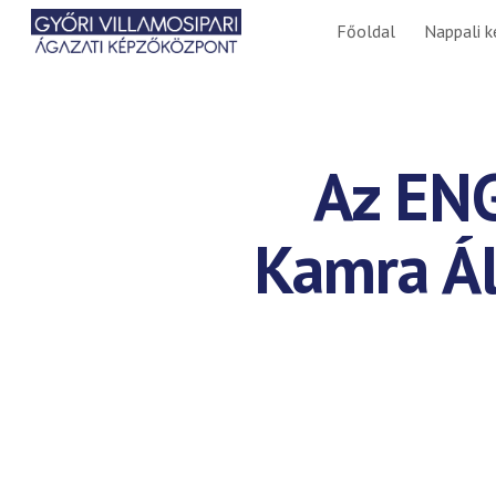
Főoldal
Nappali k
Sk
Az EN
Kamra Ált