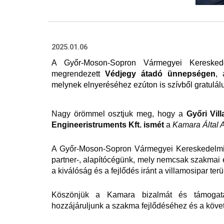
202
5.01.06
A Győr-Moson-Sopron Vármegyei Keresked
megrendezett
Védjegy átadó ünnepségen
, 
melynek elnyeréséhez ezúton is szívből gratulál
Nagy örömmel osztjuk meg, hogy a
Győri Vil
Engineeristruments Kft. ismét
a
Kamara Által A
A Győr-Moson-Sopron Vármegyei Kereskedelmi é
partner-, alapítócégünk, mely nemcsak szakmai 
a kiválóság és a fejlődés iránt a villamosipar terü
Köszönjük a Kamara bizalmát és támogat
hozzájáruljunk a szakma fejlődéséhez és a köv