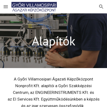
Skip to main content
Skip to navigation
Alapítók
A Győri Villamosipari Ágazati Képzőközpont
Nonprofit Kft. alapítói a Győri Szakképzési
Centrum, az ENGINEERINSTRUMENTS Kft. és
az EI Services Kft. Együttműködésünkben a képzés
és az ipar szervesen összefonódik.